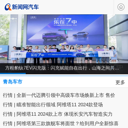
方程豹钛7EV闪充版：闪充赋能自在出行，山海之间共鉴未来生活新方式
1
2
3
4
5
青岛车市
更多
行情
|
全新一代迈腾引领中高级车市场焕新上市 售价
17.99万-24.69万
行情
|
瞄准智能出行领域 阿维塔11 2024款登场
行情
|
阿维塔11 2024款上市 体现长安汽车智造实力
行情
|
阿维塔第三款旗舰车将面世？给到用户全新惊喜