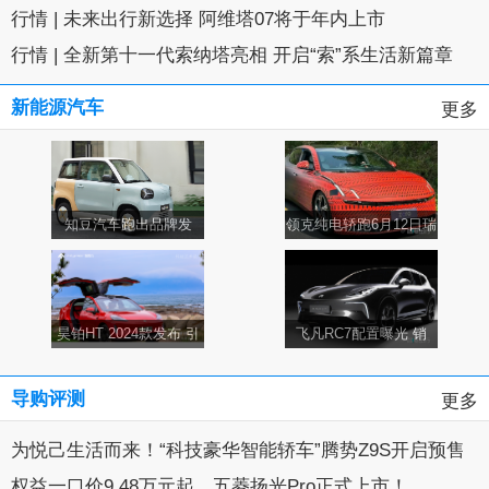
行情
|
未来出行新选择 阿维塔07将于年内上市
行情
|
全新第十一代索纳塔亮相 开启“索”系生活新篇章
新能源汽车
更多
知豆汽车跑出品牌发
领克纯电轿跑6月12日瑞
展“加速度” 促产研销全
典首发 极氪001平替
链路提质升级
昊铂HT 2024款发布 引
飞凡RC7配置曝光 销
领豪华纯电SUV新标杆
售：7月上市，预计卖16
万起
导购评测
更多
为悦己生活而来！“科技豪华智能轿车”腾势Z9S开启预售
权益一口价9.48万元起，五菱扬光Pro正式上市！