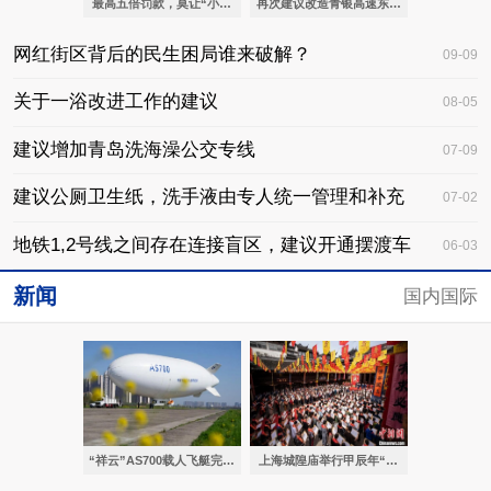
最高五倍罚款，莫让“小聪明”刷走你的文明分
再次建议改造青银高速东李出入口！
网红街区背后的民生困局谁来破解？
09-09
关于一浴改进工作的建议
08-05
建议增加青岛洗海澡公交专线
07-09
建议公厕卫生纸，洗手液由专人统一管理和补充
07-02
地铁1,2号线之间存在连接盲区，建议开通摆渡车
06-03
新闻
国内国际
“祥云”AS700载人飞艇完成首次转场飞行
上海城隍庙举行甲辰年“祭城隍”大典