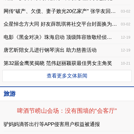
网传“破产、欠债、妻子败光20亿家产” 张学友回应了
03-02
众星悼念方大同 好友薛凯琪将社交平台封面换为方大同绘本
03-02
电影《黑金对决》珠海启动 顶级阵容致敬经侦英雄
12-19
唐艺昕陪女儿进行钢琴演出 助力慈善活动
12-19
第32届金鹰奖揭晓 范伟赵丽颖获最佳男女主角奖
10-21
查看更多文体新闻
旅游
啤酒节崂山会场：没有围墙的“会客厅”
驴妈妈滴答出行等APP侵害用户权益被通报