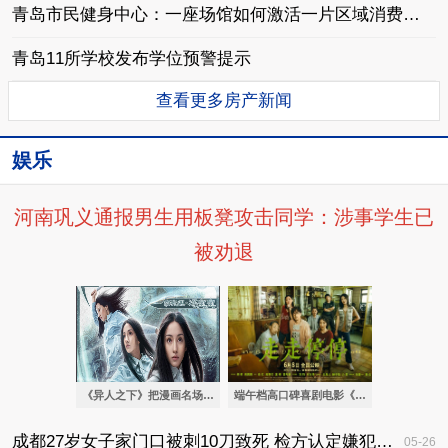
青岛市民健身中心：一座场馆如何激活一片区域消费潜能
青岛11所学校发布学位预警提示
查看更多房产新闻
娱乐
河南巩义通报男生用板凳攻击同学：涉事学生已
被劝退
《异人之下》把漫画名场面搬上大银幕
端午档高口碑喜剧电影《走走停停》发布终
成都27岁女子家门口被刺10刀致死 检方认定嫌犯患精神分裂
05-26