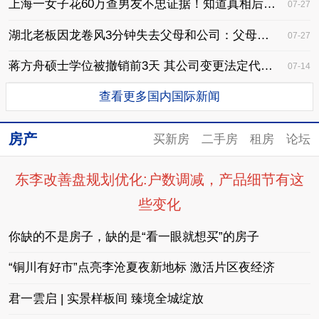
上海一女子花60万查男友不忠证据！知道真相后悔了…警方公布细节
07-27
湖北老板因龙卷风3分钟失去父母和公司：父母被强风卷走
07-27
蒋方舟硕士学位被撤销前3天 其公司变更法定代表人
07-14
查看更多国内国际新闻
房产
买新房
二手房
租房
论坛
东李改善盘规划优化:户数调减，产品细节有这
些变化
你缺的不是房子，缺的是“看一眼就想买”的房子
“铜川有好市”点亮李沧夏夜新地标 激活片区夜经济
君一雲启 | 实景样板间 臻境全城绽放