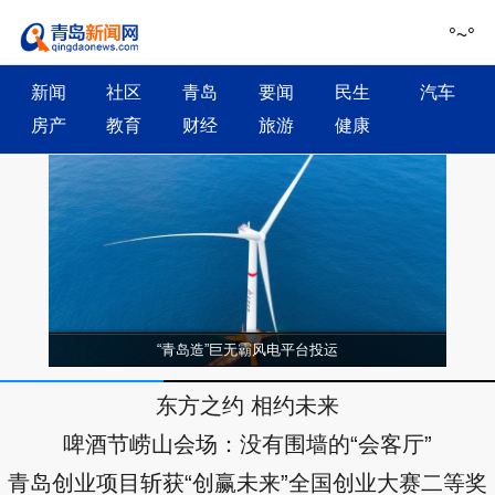
°~
°
新闻
社区
青岛
要闻
民生
汽车
房产
教育
财经
旅游
健康
“青岛造”巨无霸风电平台投运
东方之约 相约未来
啤酒节崂山会场：没有围墙的“会客厅”
青岛创业项目斩获“创赢未来”全国创业大赛二等奖