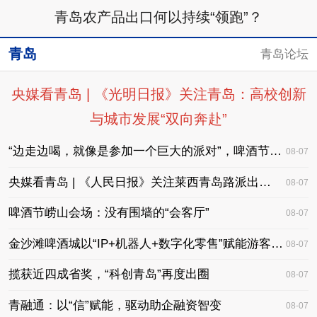
青岛农产品出口何以持续“领跑”？
青岛
青岛论坛
央媒看青岛 | 《光明日报》关注青岛：高校创新
与城市发展“双向奔赴”
“边走边喝，就像是参加一个巨大的派对”，​啤酒节老城会场场景“上新”
08-07
央媒看青岛 | 《人民日报》关注莱西青岛路派出所：当好平安“守夜人”
08-07
啤酒节崂山会场：没有围墙的“会客厅”
08-07
金沙滩啤酒城以“IP+机器人+数字化零售”赋能游客体验，有看头更有玩头
08-07
揽获近四成省奖，“科创青岛”再度出圈
08-07
青融通：以“信”赋能，驱动助企融资智变
08-07