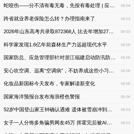
蛇咬伤——分不清有毒无毒，先按有毒处理 | 应急医课堂
08-04
跨省就业养老保险怎么转？办理指南来了
08-03
2026年山东高考共录取872368人 比去年增加27561人
08-03
科学家发现1.6亿年前森林生产力远超现代水平
08-06
国家防总、应急管理部针对浙江福建启动防汛防台风四级应急响应
08-06
安心吹空调、远离“空调病”，不妨养成这些小习惯 | 健康习惯研究所
08-06
化妆品新国标今天发布，专家解读新变化
08-06
国家海洋预报台发布海浪橙色警报
08-06
52岁中国登山家王钟确认遇难 遗体被雪崩冲到千米之下
08-03
女子一人分饰多角骗男网友45万 挥霍完后被AI劝服自首
08-01